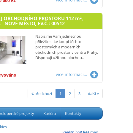
0 000 Kč
J OBCHODNÍHO PROSTORU 112
m²
,
- NOVÉ MĚSTO, EV.Č.: 00512
Nabízíme Vám jedinečnou
příležitost ke koupi těchto
prostorných a moderních
obchodních prostor v centru Prahy.
Disponují užitnou plochou..
více informací...
rvováno
předchozí
1
2
3
další
eloperské projekty
Kariéra
Kontakty
kies
Realitní SW
Real
man