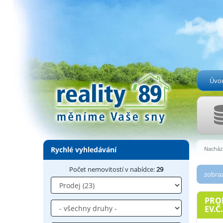
Úvo
Rychlé vyhledávání
Nachází
Počet nemovitostí v nabídce:
29
zobraz
PROD
EV.Č