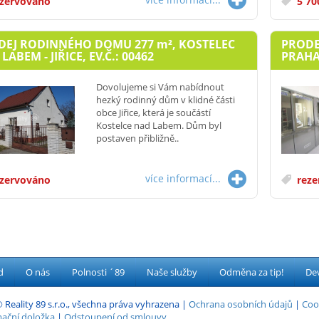
zervováno
5 70
DEJ RODINNÉHO DOMU 277
m²
, KOSTELEC
PRODE
LABEM - JIŘICE, EV.Č.: 00462
PRAHA 
Dovolujeme si Vám nabídnout
hezký rodinný dům v klidné části
obce Jiřice, která je součástí
Kostelce nad Labem. Dům byl
postaven přibližně..
více informací...
zervováno
reze
d
O nás
Polnosti ´89
Naše služby
Odměna za tip!
Dev
 Reality 89 s.r.o., všechna práva vyhrazena |
Ochrana osobních údajů
|
Coo
ační doložka
|
Odstoupení od smlouvy