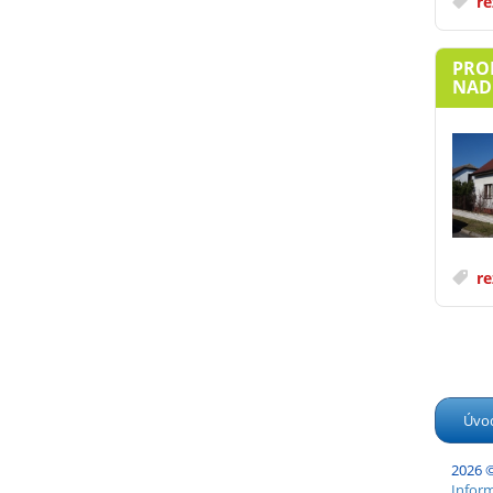
re
PRO
NAD 
re
Úvo
2026 ©
Inform