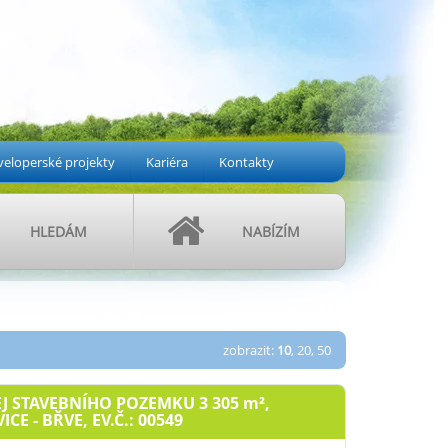
eloperské projekty
Kariéra
Kontakty
HLEDÁM
NABÍZÍM
zobrazit:
10
,
20
,
50
J STAVEBNÍHO POZEMKU 3 305
m²
,
ICE - BŘVE, EV.Č.: 00549