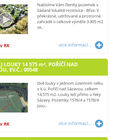
Nabízíme Vám členitý pozemek v
žádané lokalitě Hostivice - Břve. V
překrásné, udržované a prostorné
zahradě o celkové výměře 3.305 m2
se..
více informací...
 v RK
J LOUKY 14 575
m²
, POŘÍČÍ NAD
U, EV.Č.: 00548
Dvě louky v jednom územním celku
v k.ú. Poříčí nad Sázavou, celkem
14.575 m2. Louky leží přímo u řeky
Sázavy. Pozemky 1576/4 a 1578/4
jsou..
více informací...
 v RK