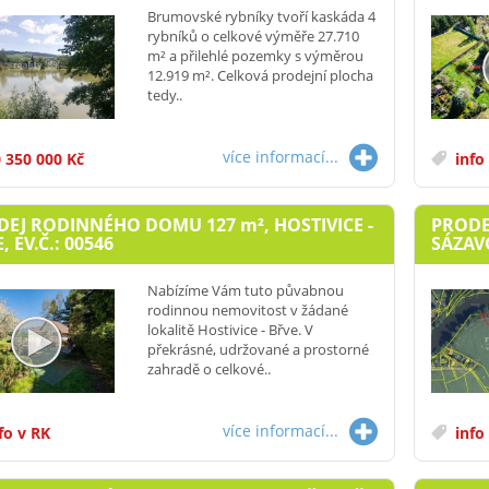
Brumovské rybníky tvoří kaskáda 4
rybníků o celkové výměře 27.710
m² a přilehlé pozemky s výměrou
12.919 m². Celková prodejní plocha
tedy..
více informací...
 350 000 Kč
info
DEJ RODINNÉHO DOMU 127
m²
, HOSTIVICE -
PRODE
, EV.Č.: 00546
SÁZAVO
Nabízíme Vám tuto půvabnou
rodinnou nemovitost v žádané
lokalitě Hostivice - Břve. V
překrásné, udržované a prostorné
zahradě o celkové..
více informací...
fo v RK
info