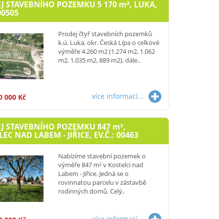
J STAVEBNÍHO POZEMKU 5 170
m²
, LUKA,
00505
Prodej čtyř stavebních pozemků
k.ú. Luka, okr. Česká Lípa o celkové
výměře 4.260 m2 (1.274 m2, 1.062
m2, 1.035 m2, 889 m2), dále..
více informací...
0 000 Kč
J STAVEBNÍHO POZEMKU 847
m²
,
EC NAD LABEM - JIŘICE, EV.Č.: 00463
Nabízíme stavební pozemek o
výměře 847 m² v Kostelci nad
Labem - Jiřice. Jedná se o
rovinnatou parcelu v zástavbě
rodinných domů. Celý..
více informací...