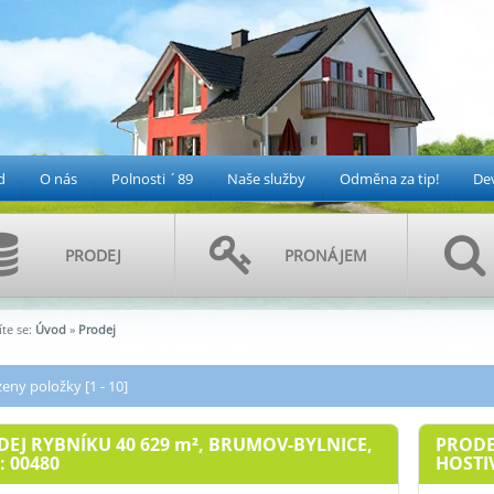
d
O nás
Polnosti ´89
Naše služby
Odměna za tip!
Dev
PRODEJ
PRONÁJEM
te se:
Úvod
»
Prodej
eny položky [1 - 10]
EJ RYBNÍKU 40 629
m²
, BRUMOV-BYLNICE,
PRODE
.: 00480
HOSTIV