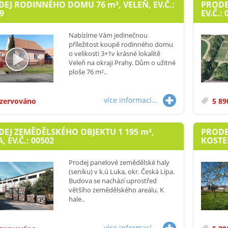
DEJ RODINNÉHO DOMU 76
m²
, VELEŇ, EV.Č.:
PRODE
9
EV.Č.: 
Nabízíme Vám jedinečnou
příležitost koupě rodinného domu
o velikosti 3+1v krásné lokalitě
Veleň na okraji Prahy. Dům o užitné
ploše 76 m²..
více informací...
zervováno
5 89
DEJ ZEMĚDĚLSKÉHO OBJEKTU 1 195
m²
,
PRODE
, EV.Č.: 00502
KOSTEL
Prodej panelové zemědělské haly
(seníku) v k.ú Luka, okr. Česká Lípa.
Budova se nachází uprostřed
většího zemědělského areálu. K
hale..
více informací...