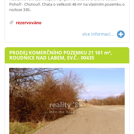
Pohoří - Chotouň. Chata o velikosti 48 m² na vlastním pozemku o
rozloze 330..
rezervováno
více informací...
PRODEJ KOMERČNÍHO POZEMKU 21 161
m²
,
ROUDNICE NAD LABEM, EV.Č.: 00435