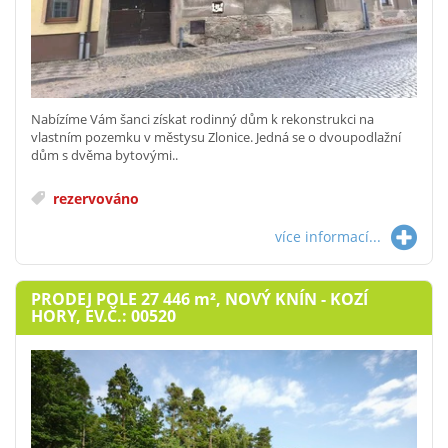
Nabízíme Vám šanci získat rodinný dům k rekonstrukci na
vlastním pozemku v městysu Zlonice. Jedná se o dvoupodlažní
dům s dvěma bytovými..
rezervováno
více informací...
PRODEJ POLE 27 446
m²
, NOVÝ KNÍN - KOZÍ
HORY, EV.Č.: 00520