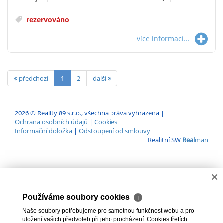
rezervováno
více informací...
předchozí
1
2
další
2026 © Reality 89 s.r.o., všechna práva vyhrazena |
Ochrana osobních údajů
|
Cookies
Informační doložka
|
Odstoupení od smlouvy
Realitní SW
Real
man
×
Používáme soubory cookies
ℹ
Naše soubory potřebujeme pro samotnou funkčnost webu a pro
uložení vašich předvoleb při jeho procházení. Cookies třetích