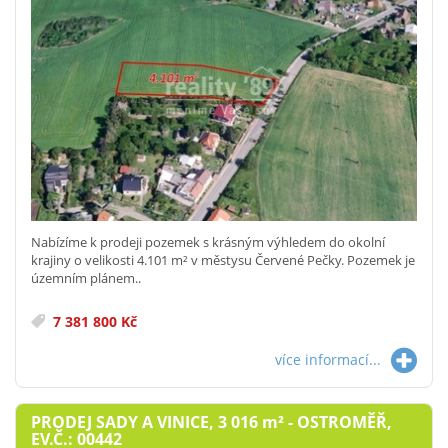
Nabízíme k prodeji pozemek s krásným výhledem do okolní
krajiny o velikosti 4.101 m² v městysu Červené Pečky. Pozemek je
územním plánem..
7 381 800 Kč
více informací...
PRODEJ SADY A VINICE, 3 016
m²
- OSTROMĚŘ,
EV.Č.: 00442