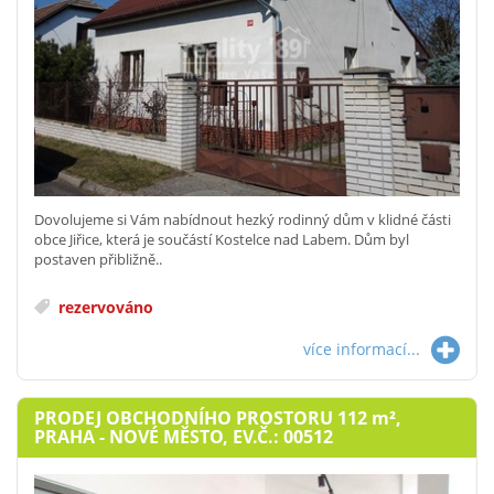
Dovolujeme si Vám nabídnout hezký rodinný dům v klidné části
obce Jiřice, která je součástí Kostelce nad Labem. Dům byl
postaven přibližně..
rezervováno
více informací...
PRODEJ OBCHODNÍHO PROSTORU 112
m²
,
PRAHA - NOVÉ MĚSTO, EV.Č.: 00512