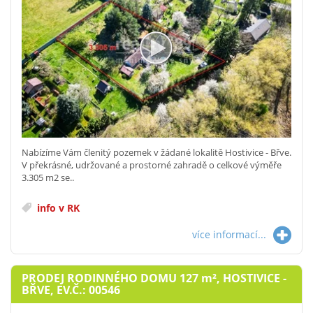
Nabízíme Vám členitý pozemek v žádané lokalitě Hostivice - Břve.
V překrásné, udržované a prostorné zahradě o celkové výměře
3.305 m2 se..
info v RK
více informací...
PRODEJ RODINNÉHO DOMU 127
m²
, HOSTIVICE -
BŘVE, EV.Č.: 00546