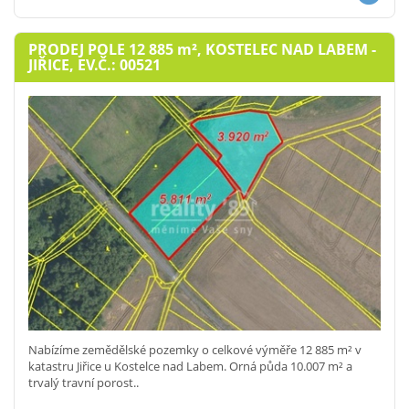
PRODEJ POLE 12 885
m²
, KOSTELEC NAD LABEM -
JIŘICE, EV.Č.: 00521
Nabízíme zemědělské pozemky o celkové výměře 12 885 m² v
katastru Jiřice u Kostelce nad Labem. Orná půda 10.007 m² a
trvalý travní porost..