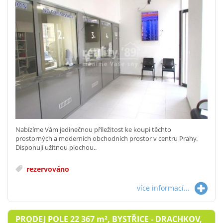
Nabízíme Vám jedinečnou příležitost ke koupi těchto
prostorných a moderních obchodních prostor v centru Prahy.
Disponují užitnou plochou..
rezervováno
více informací...
PRODEJ POLE 22 367
m²
, BYSTŘICE - DRACHKOV,