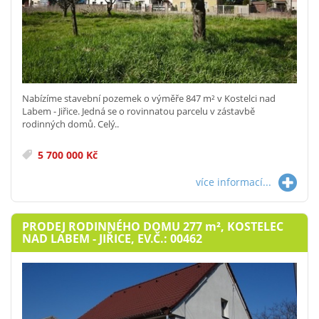
Nabízíme stavební pozemek o výměře 847 m² v Kostelci nad
Labem - Jiřice. Jedná se o rovinnatou parcelu v zástavbě
rodinných domů. Celý..
5 700 000 Kč
více informací...
PRODEJ RODINNÉHO DOMU 277
m²
, KOSTELEC
NAD LABEM - JIŘICE, EV.Č.: 00462