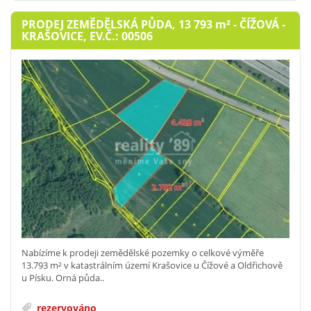
PRODEJ ZEMĚDĚLSKÁ PŮDA, 13 793
m²
- ČÍŽOVÁ -
KRAŠOVICE, EV.Č.: 00506
Nabízíme k prodeji zemědělské pozemky o celkové výměře
13.793 m² v katastrálním území Krašovice u Čížové a Oldřichově
u Písku. Orná půda..
rezervováno