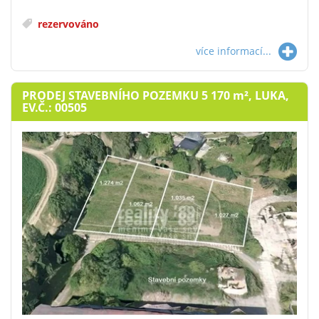
rezervováno
více informací...
PRODEJ STAVEBNÍHO POZEMKU 5 170
m²
, LUKA,
EV.Č.: 00505