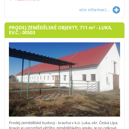
více informací...
PRODEJ ZEMĚDĚLSKÉ OBJEKTY, 711
m²
- LUKA,
EV.Č.: 00503
Prodej zemědělské budovy - kravína v k.ú. Luka, okr. Česká Lípa.
Kravín je uprostřed většího zemědělského areálu. Je po celkové..