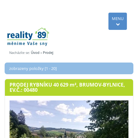
MENU
Nacházíte se:
Úvod
»
Prodej
zobrazeny položky [1 - 20]
PRODEJ RYBNÍKU 40 629
m²
, BRUMOV-BYLNICE,
EV.Č.: 00480