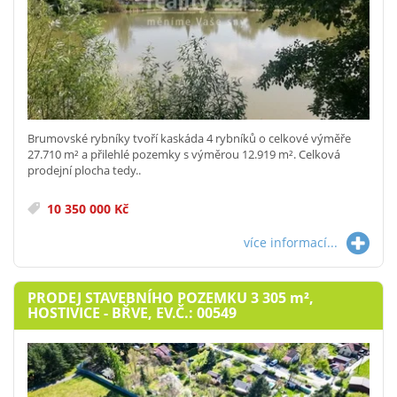
Brumovské rybníky tvoří kaskáda 4 rybníků o celkové výměře
27.710 m² a přilehlé pozemky s výměrou 12.919 m². Celková
prodejní plocha tedy..
10 350 000 Kč
více informací...
PRODEJ STAVEBNÍHO POZEMKU 3 305
m²
,
HOSTIVICE - BŘVE, EV.Č.: 00549