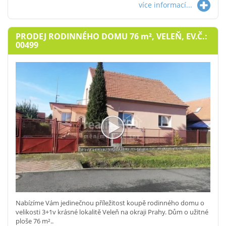
více informací...
PRODEJ RODINNÉHO DOMU 76
m²
, VELEŇ, EV.Č.:
00499
Nabízíme Vám jedinečnou příležitost koupě rodinného domu o
velikosti 3+1v krásné lokalitě Veleň na okraji Prahy. Dům o užitné
ploše 76 m²..