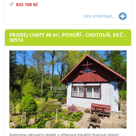
833 100 Kč
více informací...
PRODEJ CHATY 48
m²
, POHOŘÍ - CHOTOUŇ, EV.Č.:
00514
Nabízíme rekreační objekt v příjemné lokalitě chatové oblasti