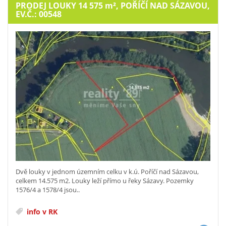
PRODEJ LOUKY 14 575
m²
, POŘÍČÍ NAD SÁZAVOU,
EV.Č.: 00548
Dvě louky v jednom územním celku v k.ú. Poříčí nad Sázavou,
celkem 14.575 m2. Louky leží přímo u řeky Sázavy. Pozemky
1576/4 a 1578/4 jsou..
info v RK