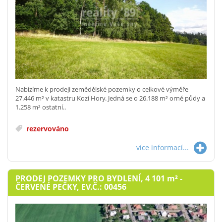
Nabízíme k prodeji zemědělské pozemky o celkové výměře
27.446 m² v katastru Kozí Hory. Jedná se o 26.188 m² orné půdy a
1.258 m² ostatní..
rezervováno
více informací...
PRODEJ POZEMKY PRO BYDLENÍ, 4 101
m²
-
ČERVENÉ PEČKY, EV.Č.: 00456