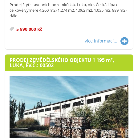
Prodej čtyř stavebních pozemků k.ú. Luka, okr. Česká Lípa o
celkové výměře 4.260 m2 (1.274 m2, 1.062 m2, 1.035 m2, 889 m2),
dále..
5 890 000 Kč
více informací...
PRODEJ ZEMĚDĚLSKÉHO OBJEKTU 1 195
m²
,
LUKA, EV.Č.: 00502