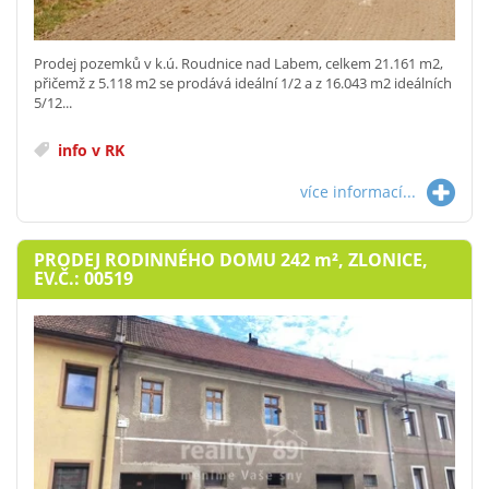
Prodej pozemků v k.ú. Roudnice nad Labem, celkem 21.161 m2,
přičemž z 5.118 m2 se prodává ideální 1/2 a z 16.043 m2 ideálních
5/12...
info v RK
více informací...
PRODEJ RODINNÉHO DOMU 242
m²
, ZLONICE,
EV.Č.: 00519