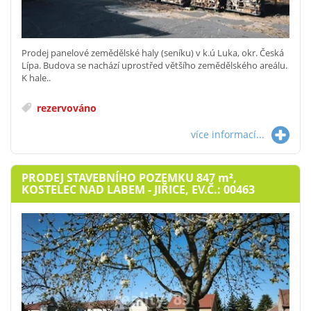
Prodej panelové zemědělské haly (seníku) v k.ú Luka, okr. Česká
Lípa. Budova se nachází uprostřed většího zemědělského areálu.
K hale..
rezervováno
více informací...
PRODEJ STAVEBNÍHO POZEMKU 847
m²
,
KOSTELEC NAD LABEM - JIŘICE, EV.Č.: 00463