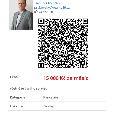
+420 774 650 263
prakovsky@reality89.cz
IČ: 74222538
Cena
15 000 Kč za měsíc
včetně právního servisu
Kategorie
Kanceláře
Lokalita
Záryby