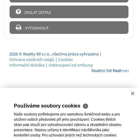
ZASLAT DOTAZ
VYTISKNOUT
2026 © Reality 89 s.r.o., všechna práva vyhrazena |
Ochrana osobních údajů
|
Cookies
Informační doložka
|
Odstoupení od smlouvy
Realitní SW
Real
man
×
Používáme soubory cookies
ℹ
Naše soubory potřebujeme pro samotnou funkčnost webu a pro
uložení vašich předvoleb při jeho procházení. Cookies třetích
stran pak slouží pro vyhodnocování výkonu a zkvalitnění obsahu
prezentace. Nejsou určeny k identifikaci návštěvníka jako
konkrétní osoby. Pro uchování jiných než technických cookies