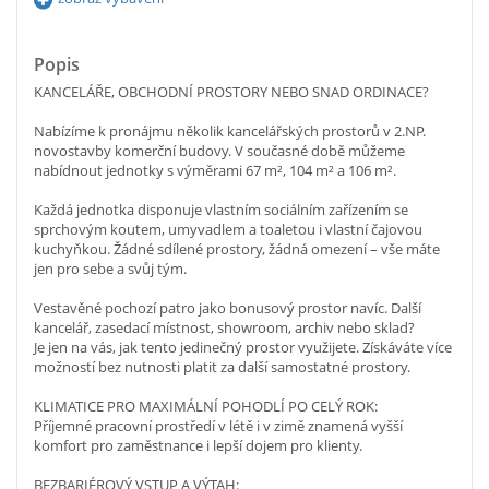
Popis
KANCELÁŘE, OBCHODNÍ PROSTORY NEBO SNAD ORDINACE?
Nabízíme k pronájmu několik kancelářských prostorů v 2.NP.
novostavby komerční budovy. V současné době můžeme
nabídnout jednotky s výměrami 67 m², 104 m² a 106 m².
Každá jednotka disponuje vlastním sociálním zařízením se
sprchovým koutem, umyvadlem a toaletou i vlastní čajovou
kuchyňkou. Žádné sdílené prostory, žádná omezení – vše máte
jen pro sebe a svůj tým.
Vestavěné pochozí patro jako bonusový prostor navíc. Další
kancelář, zasedací místnost, showroom, archiv nebo sklad?
Je jen na vás, jak tento jedinečný prostor využijete. Získáváte více
možností bez nutnosti platit za další samostatné prostory.
KLIMATICE PRO MAXIMÁLNÍ POHODLÍ PO CELÝ ROK:
Příjemné pracovní prostředí v létě i v zimě znamená vyšší
komfort pro zaměstnance i lepší dojem pro klienty.
BEZBARIÉROVÝ VSTUP A VÝTAH: