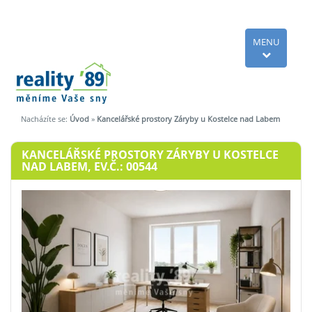
MENU
Nacházíte se:
Úvod
»
Kancelářské prostory Záryby u Kostelce nad Labem
KANCELÁŘSKÉ PROSTORY ZÁRYBY U KOSTELCE
NAD LABEM, EV.Č.: 00544