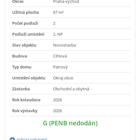
Okres
Praha-východ
Užitná plocha
67 m²
Počet podlaží
2
Podlaží umístění
2. NP
Stav objektu
Novostavba
Budova
Cihlová
Typ domu
Patrový
Umístění objektu
Okraj obce
Zástavba
Obchodní a obytná
Rok kolaudace
2026
Rok výstavby
2026
G (PENB nedodán)
zobraz vybavení