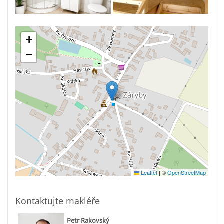
+
−
Leaflet
|
©
OpenStreetMap
Kontaktujte makléře
Petr Rakovský