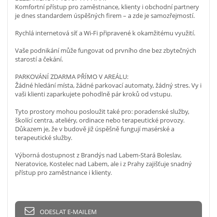
Komfortní přístup pro zaměstnance, klienty i obchodní partnery
je dnes standardem úspěšných firem – a zde je samozřejmostí.
Rychlá internetová síť a Wi-Fi připravené k okamžitému využití.
Vaše podnikání může fungovat od prvního dne bez zbytečných
starostí a čekání.
PARKOVÁNÍ ZDARMA PŘÍMO V AREÁLU:
Žádné hledání místa, žádné parkovací automaty, žádný stres. Vy i
vaši klienti zaparkujete pohodlně pár kroků od vstupu.
Tyto prostory mohou posloužit také pro: poradenské služby,
školící centra, ateliéry, ordinace nebo terapeutické provozy.
Důkazem je, že v budově již úspěšně fungují masérské a
terapeutické služby.
Výborná dostupnost z Brandýs nad Labem-Stará Boleslav,
Neratovice, Kostelec nad Labem, ale i z Prahy zajišťuje snadný
přístup pro zaměstnance i klienty.
ODESLAT E-MAILEM